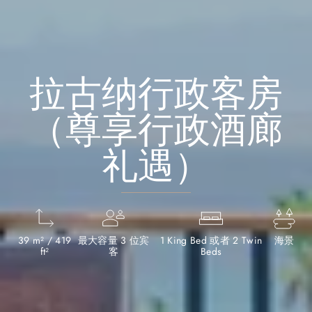
拉古纳行政客房
（尊享行政酒廊
礼遇）
39 m² / 419
最大容量 3 位宾
1 King Bed 或者 2 Twin
海景
ft²
客
Beds