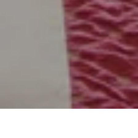
拉古納俱樂部的尊享體