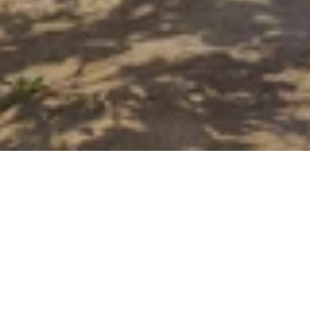
逃離城市掮客
從「The View」餐廳晨光熹微的豐盛早餐，
到星光璀璨的晚餐與慵懶漂流河的午間漫
遊，每個瞬間皆是探索的傑作。以您應得的