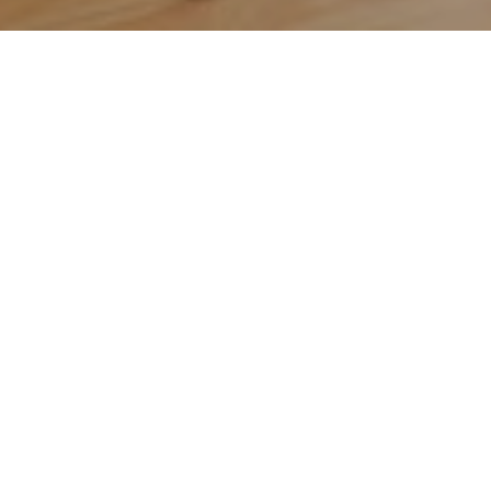
欢迎来到先进的健身中心，您可以在这里体
验一系列综合锻炼方案，满足您所有的健身
需求。健身房设备齐全，配备您所需的各类
健身器材，确保您每次训练都能激发活力，
获得满意的锻炼效果。
无论您是喜欢跑步机上的耐力挑战、自行车
的动感节奏、踏步机的卡路里燃烧效率，还
是举重器的肌肉锻炼效果，皆可在健身房内
获得满足。从踏板训练器到举重器材，我们
的设施旨在满足各种健身水平和喜好的个人
需求。
我们致力于推广健康、积极的生活方式，很
高兴为所有宾客提供免费使用健身中心的福