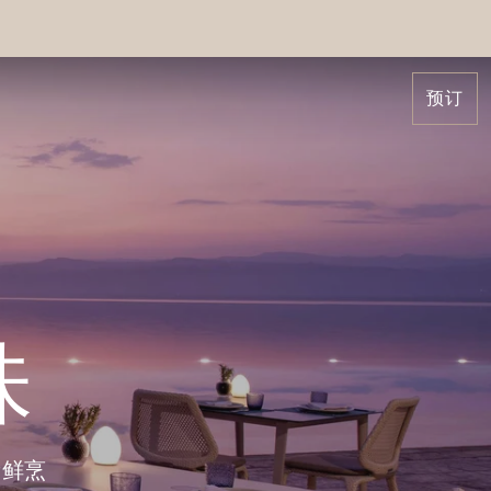
预订
味
新鲜烹