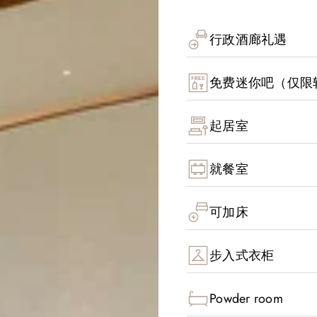
行政酒廊礼遇
免费迷你吧（仅限
起居室
就餐室
可加床
步入式衣柜
Powder room