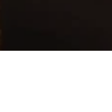
套房介绍
这间五卧室套房占据了度假酒店的整个 7 楼，是奥地利的
大型套房，居住面积达 1020 平米，包括三个露台和一间设
备齐全的厨房。顶层套房采用最精美的材料和时尚的室内
设计，可欣赏到基茨比厄尔山的壮丽景色，映衬出阿尔卑
斯豪华生活方式的缩影。