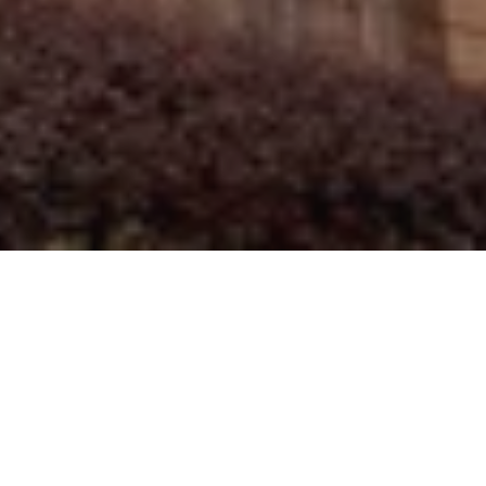
凯宾斯基大宴会厅
北京厅
成
贵宾厅