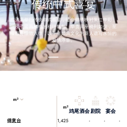
传统中式喜宴
在酒店举行传统中式喜宴，鎏金锦绣映衬朱红华彩，
沉浸于鸾凤和鸣的祥瑞氤氲。华贵宾座椅列如仪，至
臻服务细致入微，以千年婚典文化为新人谱写永恒的
爱情序章。
m²
m²
鸡尾酒会
剧院
宴会
得意台
1,425
-
-
-