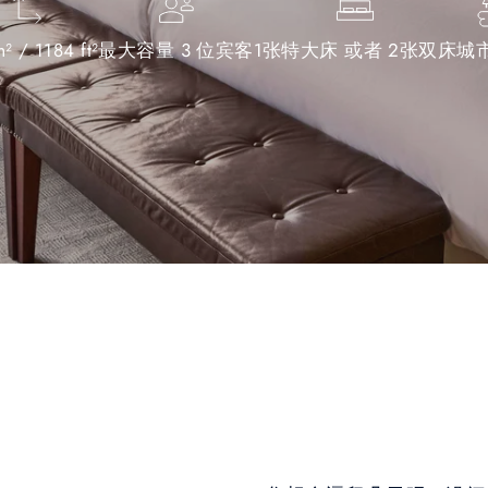
² / 1184 ft²
最大容量 3 位宾客
1张特大床 或者 2张双床
城