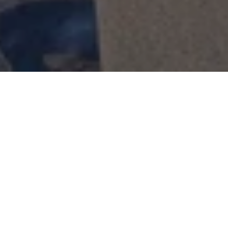
上海凯宾斯基大酒店大堂
吧
大堂吧是上海凯宾斯基大酒店优雅奢华的代表地。优雅的
环境和舒适的沙发是简单会晤与小憩的最佳场所。坐在窗
边可一览陆家嘴旖旎迷人的都市风光。酌一口茶香或是喝
一杯维也纳国宝级小红帽咖啡都是不错的选择。您可以品
尝各式精选当日烘培的欧式饼干、蛋糕和甜点，也可以选
择沙拉、三明治、汉堡及晚间鸡尾酒，每天下午2点至5点