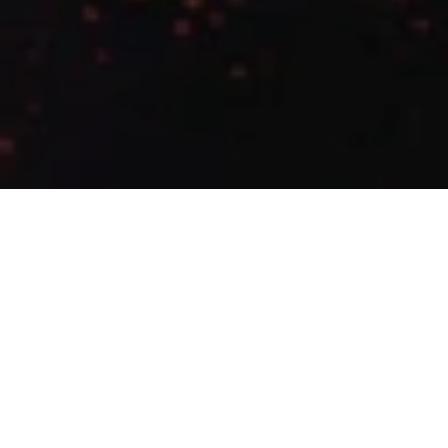
上海凯宾斯基大酒店美食
阁
当您踏入凯宾斯基大门的那一瞬间，您的鼻子就会捕捉到
一股香甜幸福的味道，手工制作的多种甜食一定会让你胃
口大开。想要一份甜甜圈和一杯热巧克力带来的甜美心情
吗？或者一份定制的三明治和鲜榨果汁？您可以在我们舒