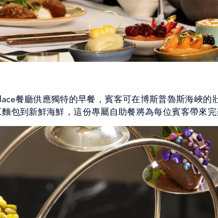
n Palace餐廳供應獨特的早餐，賓客可在博斯普魯斯海
工麵包到新鮮海鮮，這份專屬自助餐將為每位賓客帶來完