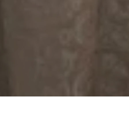
奥斯曼
宫殿露台
梅贝恩
董