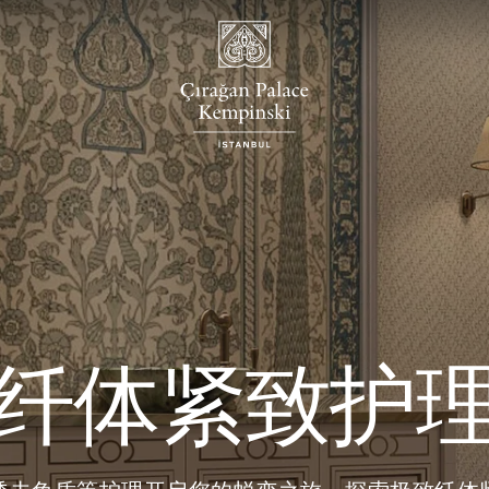
纤体紧致护