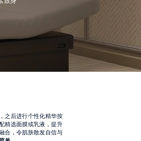
紧致身
，之后进行个性化精华按
配精选面膜或乳液，提升
融合，令肌肤散发自信与
菜单
。