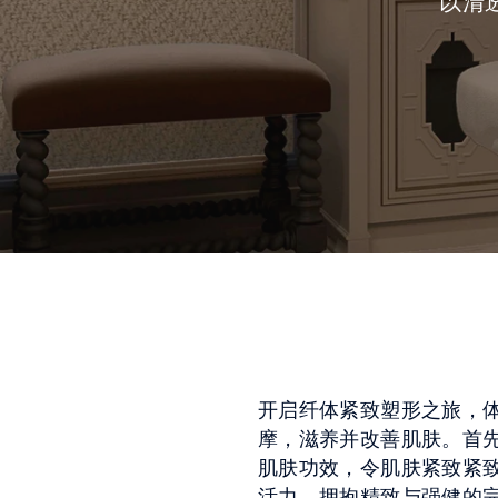
以清
开启纤体紧致塑形之旅，
摩，滋养并改善肌肤。首
肌肤功效，令肌肤紧致紧
活力。拥抱精致与强健的