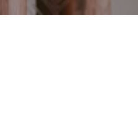
我们为您的健康和
舒适保驾护航
凯宾斯基酒店致力于为宾客带来精彩纷呈的
豪华体验，打造难忘的特别时光。面对瞬息
万变而充满挑战的当下，我们承诺，将始终
如一地提供凯宾斯基享有盛誉的热情服务。
我们的首要任务是确保您的健康、安全和舒
适，让您重新踏上旅程，自信探索缤纷世
界。