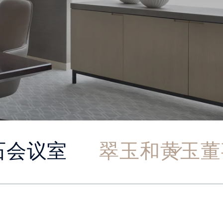
石会议室
翠玉和黄玉董