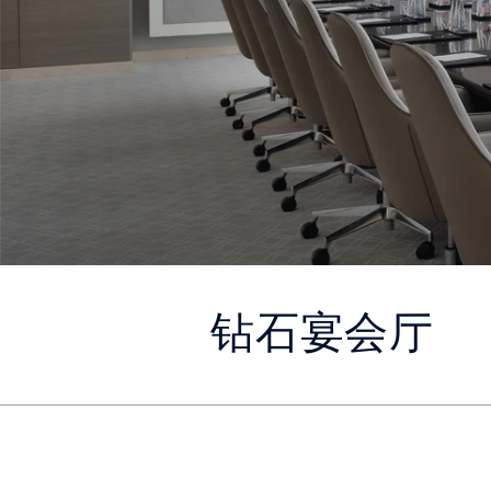
钻石宴会厅