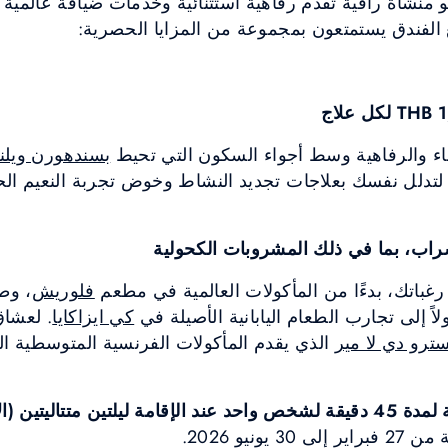
نشأة راقية تقدم رفاهية استثنائية وخدمات ضيافة عالمية 
الفندق يستمتعون بمجموعة من المزايا الحصرية:
ء والرفاهية وسط أجواء السكون التي تحيط
بسندهورن ويل
لتدلل نفسك بعلاجات تجديد النشاط وخوض تجربة النعيم الحقي
 رغباتك، بدءًا من المأكولات العالمية في مطعم
فلوريش
، وط
اً إلى تجارب الطعام اليابانية الأصيلة في
كي ايزاكايا
. لعشاق
سترو دي لا مير
الذي يقدم المأكولات الفرنسية المتوسطية ا
احصل على جلسة سبا مجانية لمدة 45 دقيقة لشخص واحد عند الإقامة ليلتين متت
3 يونيو 2026.