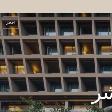
احجز
شر