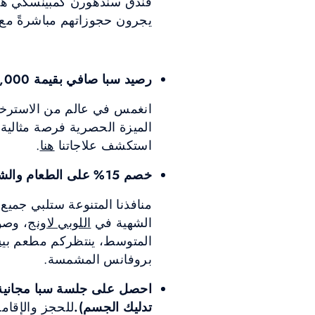
فندق سندهورن كمبينسكي هو م
يجرون حجوزاتهم مباشرةً مع 
رصيد سبا صافي بقيمة THB 1,000 لكل علاج
انغمس في عالم من الاسترخا
الميزة الحصرية فرصة مثالية 
استكشف علاجاتنا
هنا
.
خصم 15% على الطعام والشراب، بما في ذلك المشروبات الكحولية
منافذنا المتنوعة ستلبي جميع
الشهية في
اللوبي لاونج
، وصول
المتوسط، ينتظركم مطعم
بي
بروفانس المشمسة.
تدليك الجسم).
للحجز والإقامة من 27 فبراير إلى 0