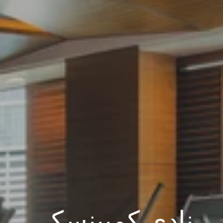
نادي كمبينسكي