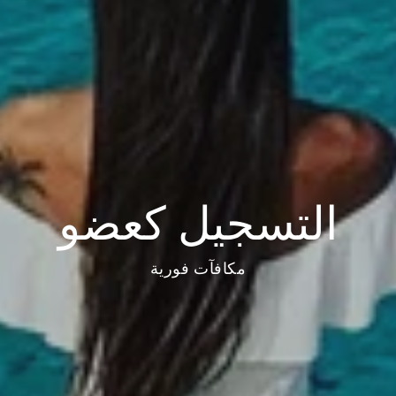
التسجيل كعضو
مكافآت فورية