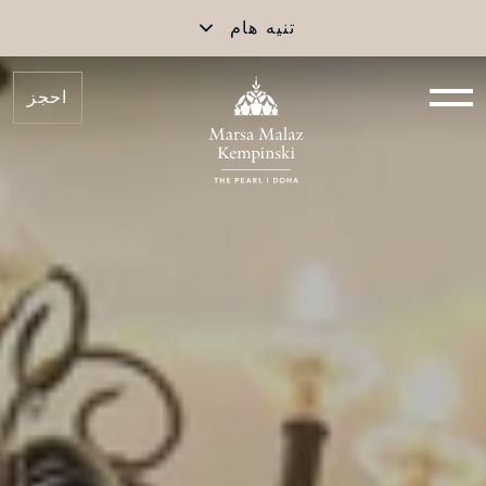
تنيه هام
احجز