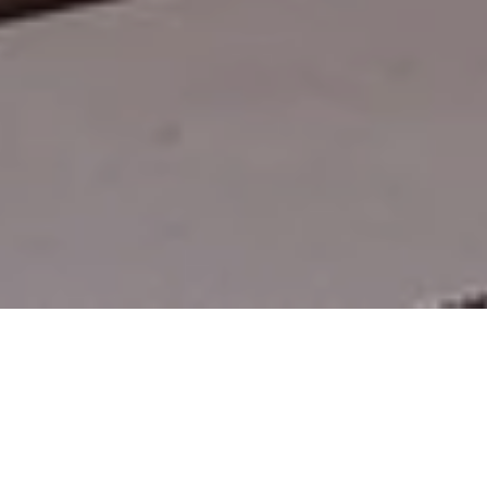
غرف
أجنحة