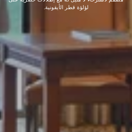
لؤلؤة قطر الأيقونية.