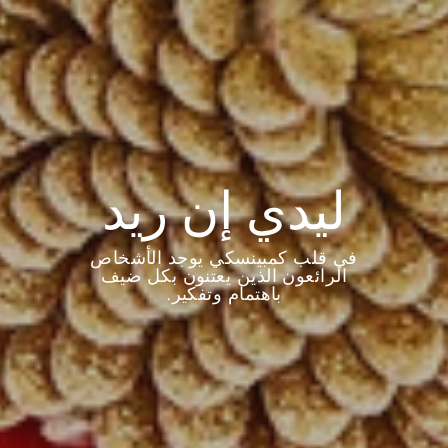
ليدي إن ريد
في قلب كمبينسكي يوجد الأشخاص
الرائعون الذين يعتنون بكل ضيف
باهتمام وتفكير.