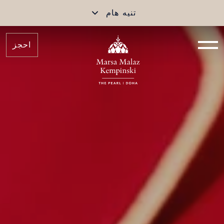
تنيه هام
احجز