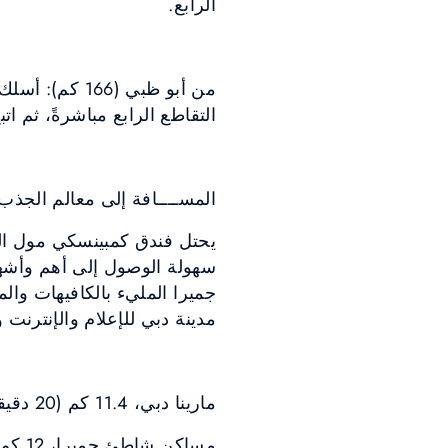
الرابع.
التقاطع الرابع مباشرةً، ثم ات
المســــافة إلى معالم الجذب 
يحتل فندق كمبينسكي مول الإم
سهولة الوصول إلى أهم وأشه
جميرا المليء بالكافيهات وال
مدينة دبي للإعلام والإنترن
مارينا دبي، 11.4 كم (20 دقيقة)
مساكن شاطئ جميرا، 12 كم (20 دقيقة)