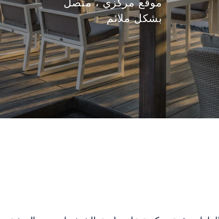
موقع مركزي ، متصل
بشكل ملائم