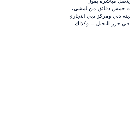
يتصل مباشرةً بمول
ارات خمس دقائق من لمشي،
ينة دبي ومركز دبي التجاري
 في جزر النخيل – وكذلك