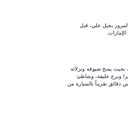
: أسلك طريق الشيخ زايد في اتجاه دبي، اتجه إلى المخرج 39 بعد المرور بجبل علي، قبل
الإمارات.
 بحيث يمنح ضيوفه ونزلائه
را وبرج خليفة، وشاطئ
دقائق تقريباً بالسيارة من