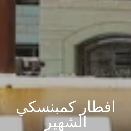
افطار كمبنسكي
الشهير