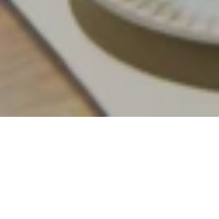
اطباق مميزة 7
أينما ذهبت، صاغت كيمبينسكي وجبة فطور
متنوعة ومفعمة بالطاقة تجمع بين المفضلات