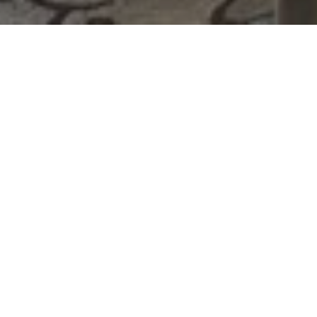
رفاهية مفصلة
ادخل عالماً تُصمَّم فيه كل لحظة وكل تفصيلة
بعناية لتمنحك تجربة مثالية تتجاوز التوقعات.
تجارب محلية مُصمَّمة خصيصاً لك تنكشف
وكأنها كُتبت لك وحدك، ومزايا إضافية تمنحك
حرية تشكيل يومك كما ترغب، لإقامة أجنحة لا
تُنسى في فندق ومنتجع كمبينسكي سمرلاند.
اغتنم اللحظة. احجز الآن واستمتع بـ: