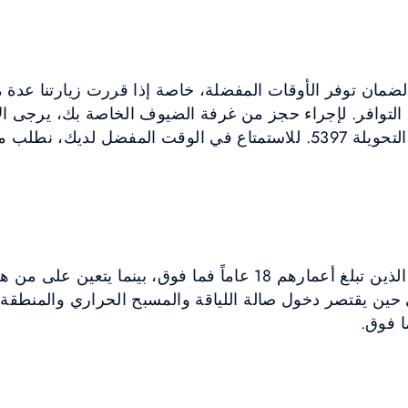
مان توفر الأوقات المفضلة، خاصة إذا قررت زيارتنا عدة مر
توافر. لإجراء حجز من غرفة الضيوف الخاصة بك، يرجى الا
على الرقم الداخلي 5396 أو التحويلة 5397. للاستمتاع في الوقت المفضل 
تتوفر علاجات السبا للضيوف الذين تبلغ أعمارهم 18 عاماً فما فوق، ب
ين يقتصر دخول صالة اللياقة والمسبح الحراري والمنطقة 