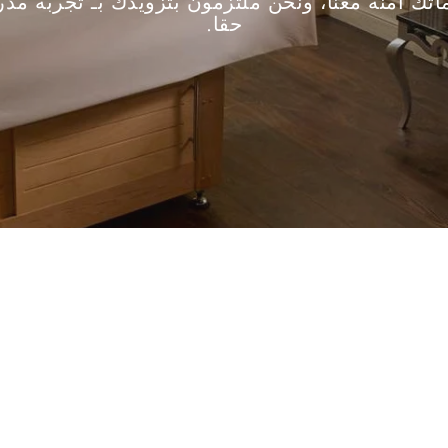
اتك آمنة معنا، ونحن ملتزمون بتزويدك بـ تجربة مد
حقا.