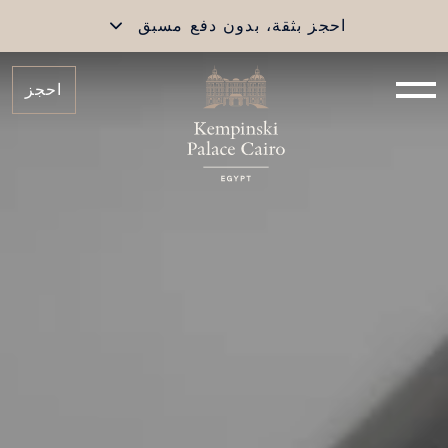
احجز بثقة، بدون دفع مسبق
احجز