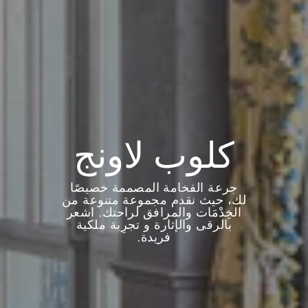
كلوب لاونج
جرعة الفخامة المصممة خصيصًا
لك، حيث نقدم مجموعة متنوعة من
الخِدْمَات والمرافق لراحتك. اشعر
بالرقى والإثارة و تجرِبة ملكية
فريدة.