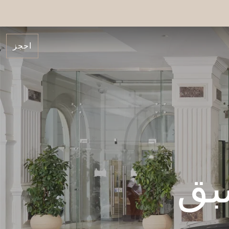
احجز
بق