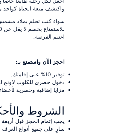
اجعل لكل رحلة طابعاً خاصاً
واكتشف متعة الحياة كواحد م
سواء كنت تحلم بملاذ مشمس 
اغتنم الفرصة.
احجز الآن واستمتع بـ:
توفير 10% على إقامتك.
دخول حصري للكلوب لاونج لل
مزايا إضافية وحصرية لأعضاء برنامج ISCOVERY
الشروط والأحك
يجب إتمام الحجز قبل أربعة (4) أيام على الأقل
سارٍ على جميع أنواع الغرف و