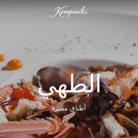
الطهي
أطباق مميزة