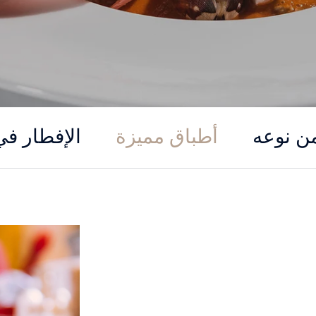
ن نوعه
أطباق مميزة
الإفطار ف