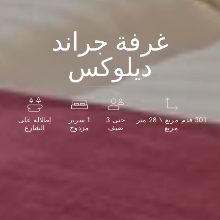
غرفة جراند
ديلوكس
301 قدم مربع \ 28 متر
حتى 3
1 سرير
إطلالة على
مربع
ضيف
مزدوج
الشارع