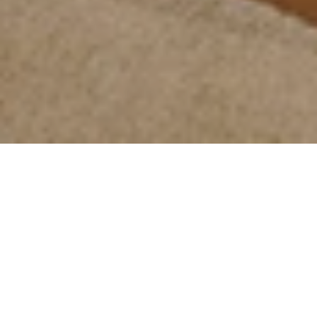
وصف الغرفة
استمتع بالراحة الفائقة في غرف جراند ديلوكس الفسيحة التي
تقع في الجزء التاريخي مع إطلالة على الشارع الجانبي الهادئ.
تُعد مطبوعات ورق الحائط، التي تحمل زخارف تعبر عن مدينة
ميونيخ والمناظر الطبيعية البافارية المثيرة للإعجاب، نموذجًا
لفندق فير يارستزايتن كمبينسكي ميونيخ. يُرجى ملاحظة أن