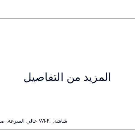
المزيد من التفاصيل
شاشة, WI-FI عالي السرعة, صوت نظام Bose عالي الجودة