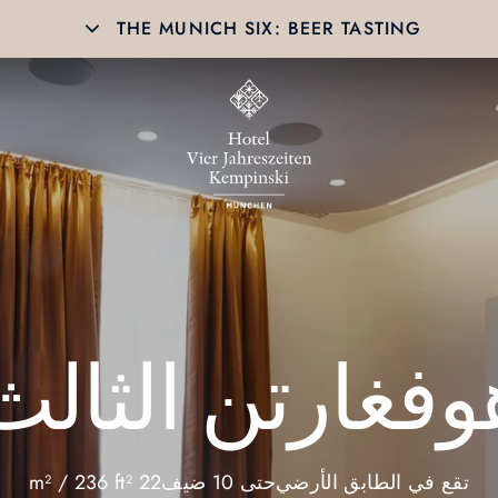
THE MUNICH SIX: BEER TASTING
وفغارتن الثالث
تقع في الطابق الأرضي
حتى 10 ضيف
22 m² / 236 ft²