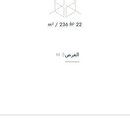
22 m² / 236 ft²
العرض
5 M