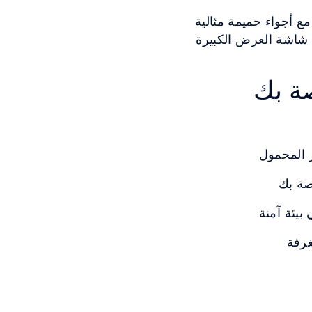
ة بالضوء مع أجواء حميمة مثالية
ة لما يصل إلى 10 أشخاص. استخدم شاشة العرض الكبيرة
صة بك
ر المحمول
صة بك
يئة آمنة
غرفة