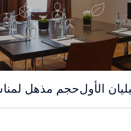
يان الأول
حجم مذهل لمناس