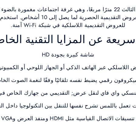
تبلغ مساحة هوفغارتن الثالث 22 مترًا مربعًا، وهي غرفة اجتماعات مغمور
للمحادثات السرية والعروض التقديمية الحصري
للعروض التقديمية اللاسلكية في شبكة Wi-Fi آمنة.
ريعة عن المزايا التقنية الخا
شاشة كبيرة بجودة HD
ض اللاسلكي عبر الهاتف الذكي أو الجهاز اللوحي أو الكمبيوت
يكروفون رقمي يضبط نفسه تلقائيًا وفقًا لنغمة الصوت الخا
نسكي واي فاي لنقل عرض; التقديمي من جهازك الخاص في ب
 تعمل باللمس تشرح نفسها للتنقل بين التكنولوجيا داخل ال
تنسيقات الاتصال القياسية مثل HDMI ومنفذ العرض وVGA