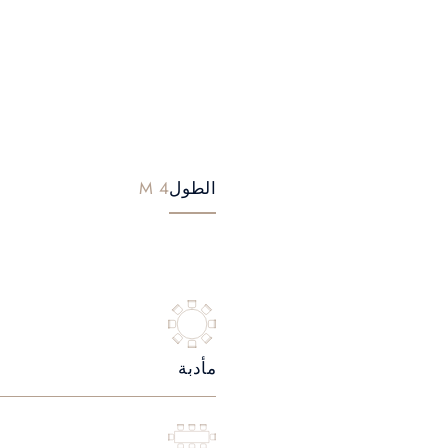
الطول
4 M
مأدبة