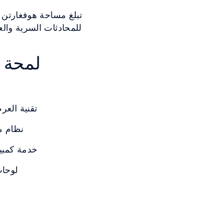
لمحة س
تقنية العر
نظام م
خدمة كمبي
لوحات