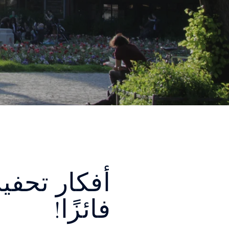
أفكار تحفي
فائزًا!