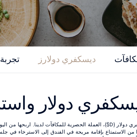
كافآت
ديسكفري دولارز
تجربة 
كفري دولار واسترد
نقدم لكم ديسكفري دولار (D$)، العملة الحصرية للمكافآت لدينا. اربحها م
ا من الاستمتاع بإقامة مريحة في الفندق إلى الاسترخاء في جلس