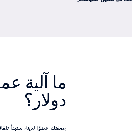
ما آلية ع
دولار؟
بصفتك عضوًا لدينا، ستبدأ تلق