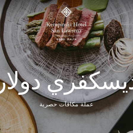
يسكفري دولار
عملة مكافآت حصرية