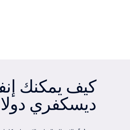
كيف يمكنك إنف
ديسكفري دولا