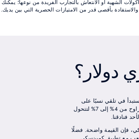
مأكولات الشهية أو الانتعاش بالتجارب الفريدة من نوعها؛ يمكنك 
والاستفادة بأقصى قدر من الامتيازات الحصرية التي بين يديك.
 دولار؟
بدأ في تلقي نسبًا على
جميع المشتريات المستوفية للشروط، بما يتراوح من 4% إلى 7% لتتحول
يمة دولار أمريكي، فإن القيمة واضحة. فضلًا
صعب مع تطبيق كمبينسكي