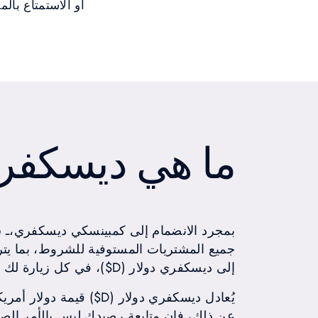
أو الاستمتاع بال
ما هي ديسكفري
بمجرد الانضمام إلى كمبينسكي ديسكفري،ـ ست
إلى ديسكفري دولار (D$)، في كل زيارة لك لأحد فنادقنا.
يُعادل ديسكفري دولار (D$) ق
عن ذلك، فإن متابعة رصيدك ليس بالأمر ال