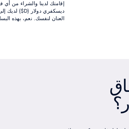
إقامتك لدينا والشراء من أي ف
ديسكفري دولار 
العنان لنفسك. نعم، بهذه البس
اق
ر؟