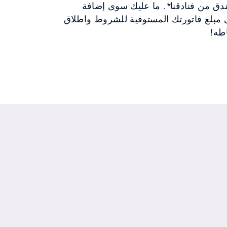
ندق من فنادقنا*. ما عليك سوى إضافة
(D$) لديك إلى مبلغ فاتورتك المستوفية للشروط واطلاق
اطه!