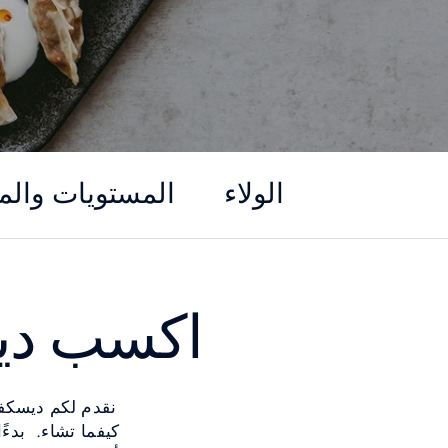
الولاء
المستويات والم
اكسب ديس
كيفما تشاء. بدءً