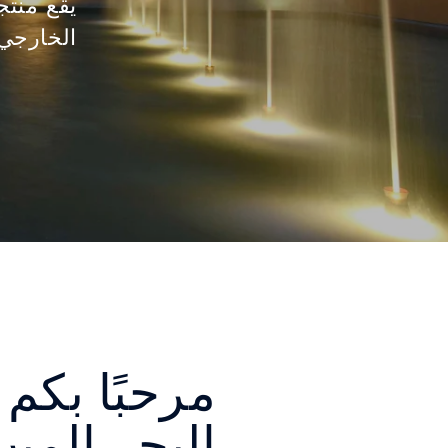
يقع منت
الخارجي 
مرحبًا بكم
البحر المي