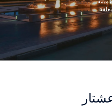
صميمه
علقة.
عشتار