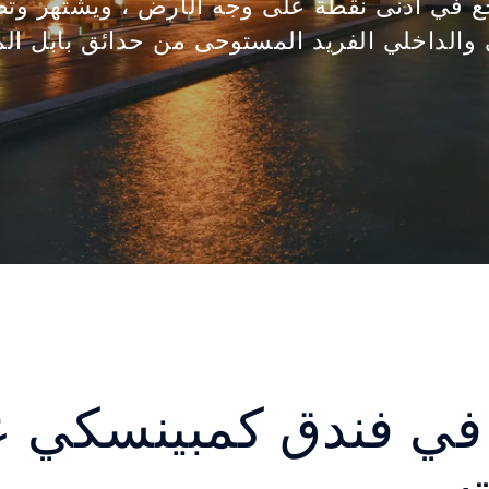
جع في أدنى نقطة على وجه الأرض ، ويشتهر وت
والداخلي الفريد المستوحى من حدائق بابل الم
 في فندق كمبينسكي 
ت