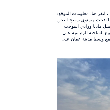
، انقر هنا. معلومات الموقع:
نسكي عشتار على شاطئ البحر الميت ، على عمق 434 مترًا (1،312.3 قدمًا) تحت مستوى سطح البحر.
 مثل مادبا ووادي الموجب
بيع الساخنة الرئيسية على
معمودية على بعد 13.9 كم ، ويبعد جبل نيبو مسافة 14.4 كم ، ويقع وسط مدينة عمان على