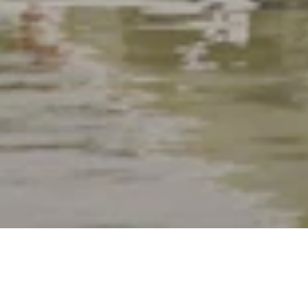
مقشر ولف وتدليك Slim & Firm - 90 دقيقة