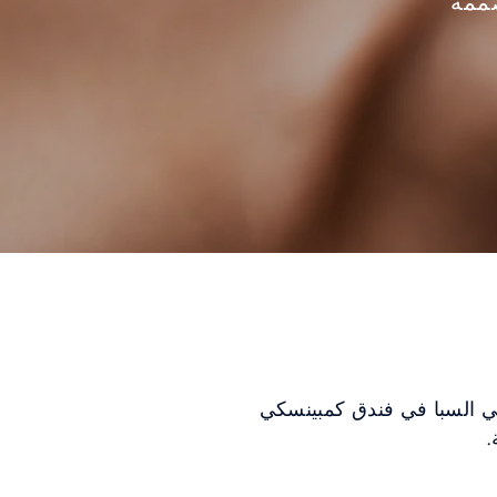
صممة
في السبا في فندق كمبينسكي
.