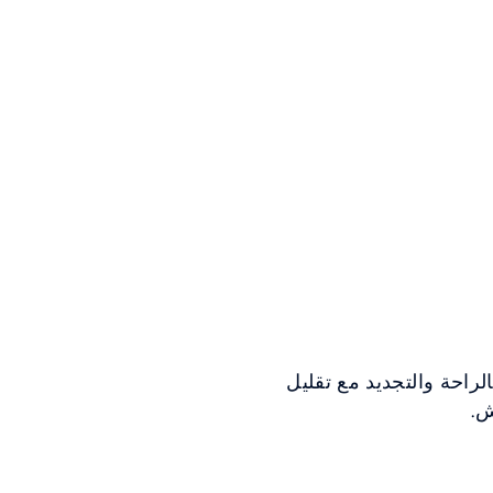
لدينا. في 16 دقيقة فقط، اشعروا بالراحة والتجديد مع تقليل
ش.