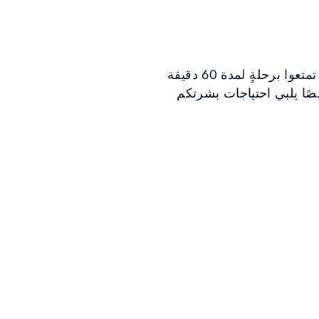
دلّلوا نفسكم بتجربةٍ فاخرة للعناية بالبشرة مع جلسة علاج الوجه الخاصة من توقيع السبا. تمتعوا برحلةٍ لمدة 60 دقيقة
صًا يلبي احتياجات بشرتكم