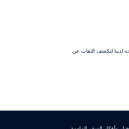
 الـ5 نجوم. صُممت علاجات الوجه لدينا لتكشف النقاب عن
ار وأفكار السفر الملهمة