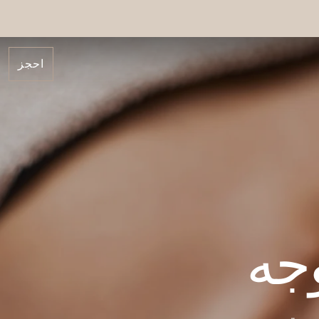
احجز
وجه