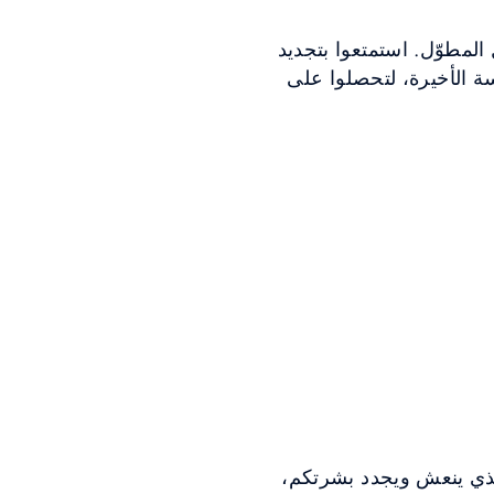
المطوّل. استمتعوا بتجديد
مسة الأخيرة، لتحصلوا على
قة فقط، استمتعوا بقناع مغذي ينعش ويجدد بشرتكم،