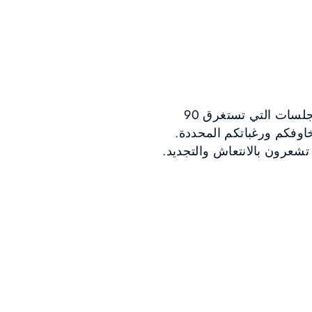
استمتعوا بالعناية الشخصية بالبشرة مع جلساتنا العلاجية المخصصة للوجه. صُممت هذه الجلسات التي تستغرق 90
خاوفكم ورغباتكم المحددة.
تشعرون بالانتعاش والتجديد.