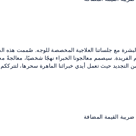
 الفريدة. سيصمم معالجونا الخبراء نهجًا شخصيًا، معالجةً م
ن التجديد حيث تعمل أيدي خبرائنا الماهرة سحرها، لتترككم 