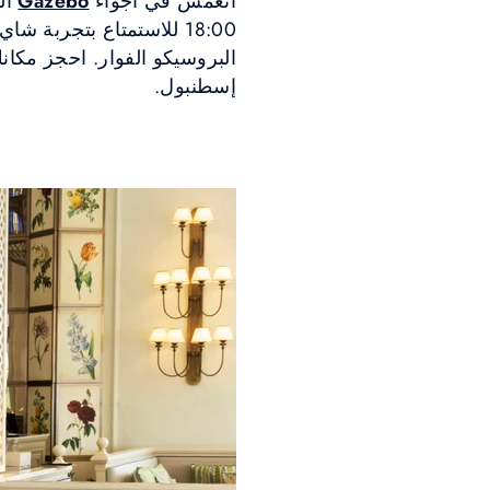
انغمس في أجواء
Gazebo
18:00 للاستمتاع بتجربة
البروسيكو الفوار. احجز مكا
إسطنبول.