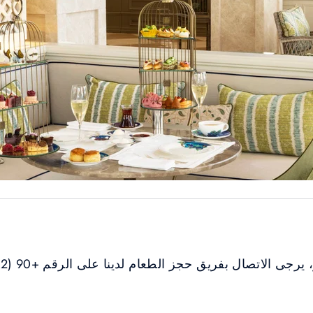
اتصال بفريق حجز الطعام لدينا على الرقم +90 (212) 326 46 46 أو