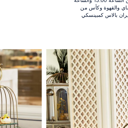
الأنيقة، حيث تستمتع بالحلويات اللذيذة والمالحة. انضم إلينا بين الساعة 15:00 والساعة
الشاي والقهوة وكأس من
يران بالاس كمبينسكي