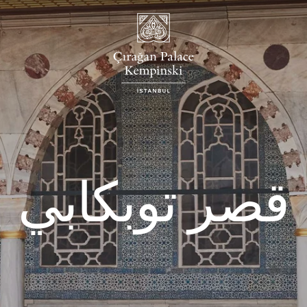
قصر توبكابي