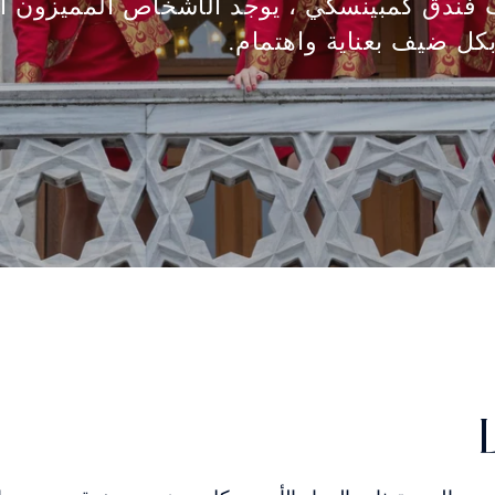
فندق كمبينسكي ، يوجد الأشخاص المميزون ال
بكل ضيف بعناية واهتمام.