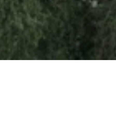
في الحادي عشر من أكتوبر عام ٢٠٢٦، يُحيي
الفنان الأسطوري كريغ ديفيد حفله العالمي
الشهير "TS5" على مسرح حربيه جميل توبوزلو
التاريخي المكشوف. تُمثل هذه الأمسية
الاستثنائية مزيجًا فريدًا بين تراث موسيقى UK