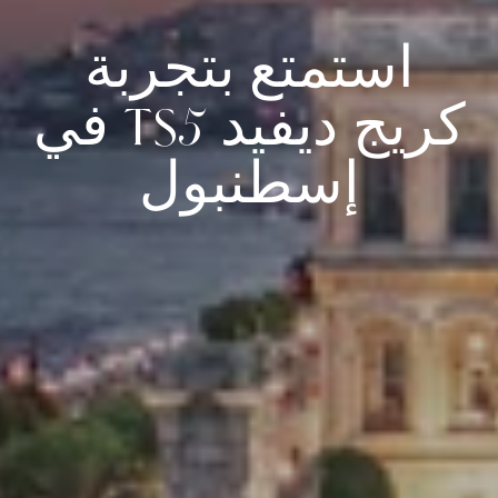
استمتع بتجربة
كريج ديفيد TS5 في
إسطنبول