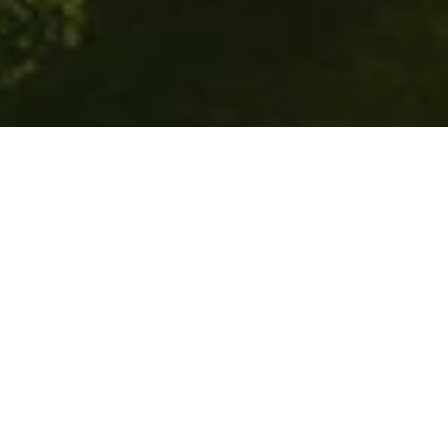
يُحيي مغني التينور الأشهر في العالم، أندريا
بوتشيلي، جولته العالمية بمناسبة مرور 30 ​​
عامًا على مسيرته الفنية. ستُقدم هذه الأمسية
السيمفونية روائع خالدة من أشهر أعماله، بدءًا
من "رومانزا" الشهيرة وصولًا إلى أعمال أخرى.
وبفضل أجواء فندق قصر تشيراغان كمبينسكي
إسطنبول، يُعد الفندق المكان الأمثل لاستضافة
هذا الحدث الرائع. احجز إقامتك لقضاء أمسية
تلتقي فيها الأناقة بالإرث العريق.