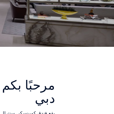
مرحبًا بكم
دبي
يقع فندق كمبينسكي سنترال أف