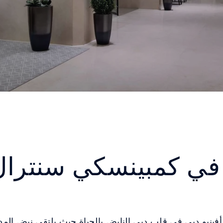
 في كمبينسكي سنترال 
ينيو دبي في قلب دبي النابض بالحياة حيث يلتقي نبض المدين