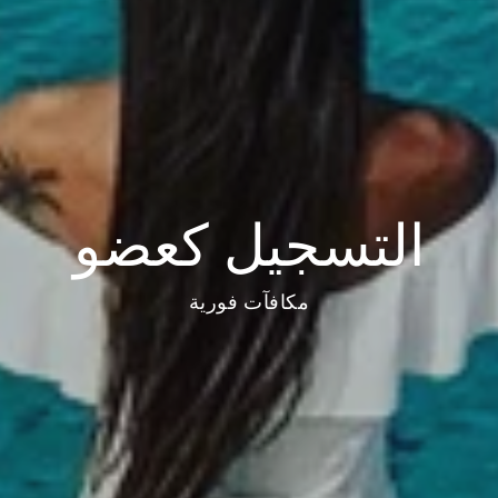
التسجيل كعضو
مكافآت فورية