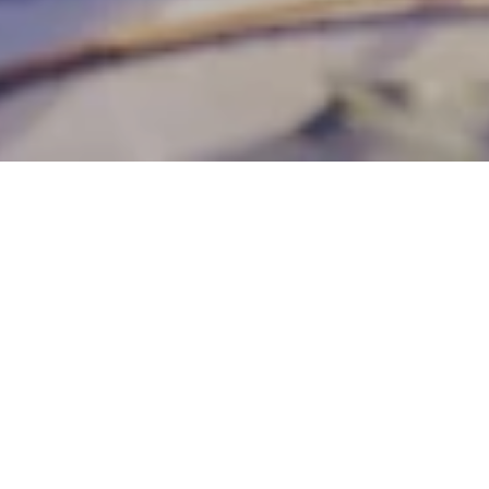
29 Eyl 2022
Kempinski Hotel
Barbaros Bay
Bodrum'dan Rüya Gibi
Düğünler