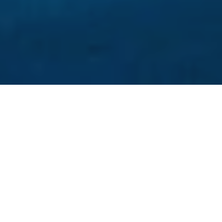
Konum
Kempinski Hotel Barbaros Bay, sakin bir
dinlence için yeterince uzak ve istediğiniz
kadar medeniyete sahip olabileceğiniz kadar
yakındır. Kempinski Hotel Barbaros Bay,
Bodrum yarımadasının en el değmemiş