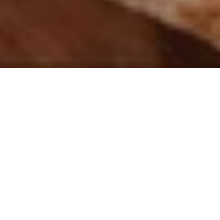
KAPILARINI AÇTI
Anadolu'nun Ruhunu
Modern Dokunuşlarla
Keşfedin
Anadolu’nun Ruhunu, Modern Dokunuşlarla
Keşfedeceğiniz Yepyeni
Bir Restoran: Rüya İstanbul