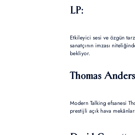
LP:
Etkileyici sesi ve özgün tar
sanatçının imzası niteliğind
bekliyor.
Thomas Ander
Modern Talking efsanesi T
prestijli açık hava mekânlar