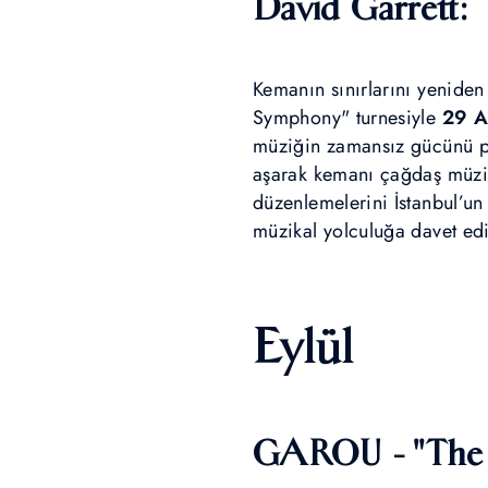
David Garrett:
Kemanın sınırlarını yeniden
Symphony" turnesiyle
29 A
müziğin zamansız gücünü pop
aşarak kemanı çağdaş müzik 
düzenlemelerini İstanbul’un t
müzikal yolculuğa davet edi
Eylül
GAROU - "The 