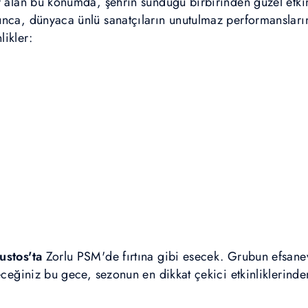
r alan bu konumda, şehrin sunduğu birbirinden güzel etkin
nca, dünyaca ünlü sanatçıların unutulmaz performanslarına
ikler:
ustos'ta
Zorlu PSM'de fırtına gibi esecek. Grubun efsanev
deceğiniz bu gece, sezonun en dikkat çekici etkinliklerind