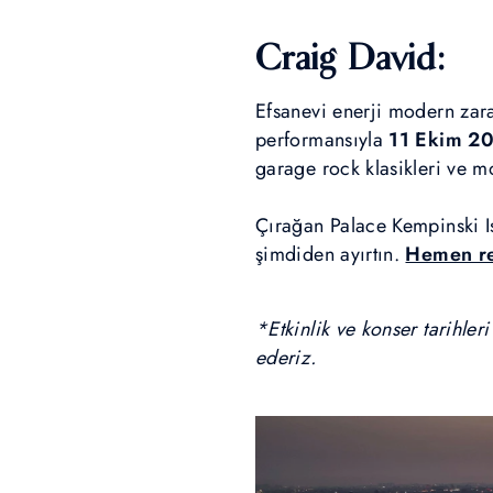
Craig David:
Efsanevi enerji modern zar
performansıyla
11 Ekim
20
garage rock klasikleri ve m
Çırağan Palace Kempinski Is
şimdiden ayırtın.
Hemen re
*Etkinlik ve konser tarihler
ederiz.