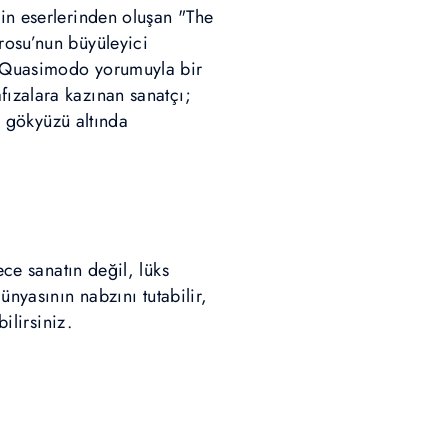
kin eserlerinden oluşan "The
rosu’nun büyüleyici
vi Quasimodo yorumuyla bir
fızalara kazınan sanatçı;
li gökyüzü altında
ce sanatın değil, lüks
ünyasının nabzını tutabilir,
ilirsiniz.