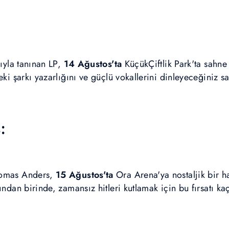
zıyla tanınan LP,
14 Ağustos'ta
KüçükÇiftlik Park'ta sahne 
eki şarkı yazarlığını ve güçlü vokallerini dinleyeceğiniz s
s:
homas Anders,
15 Ağustos'ta
Ora Arena'ya nostaljik bir ha
ından birinde, zamansız hitleri kutlamak için bu fırsatı ka