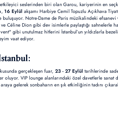
tkileyici seslerinden biri olan Garou, kariyerinin en seç
a,
16 Eylül
akşamı Harbiye Cemil Topuzlu Açıkhava Tiyat
yle buluşuyor. Notre-Dame de Paris müzikalindeki efsane
 Céline Dion gibi dev isimlerle paylaştığı sahnelerle ha
 vent" gibi unutulmaz hitlerini İstanbul’un yıldızlarla beze
neyim vaat ediyor.
stanbul:
dokusunda gerçekleşen fuar,
23 - 27 Eylül
tarihlerinde sade
er oluyor. VIP lounge alanlarındaki özel davetlerle sanat d
r araya gelerek sonbaharın en şık etkinliğinin tadını çıkarab