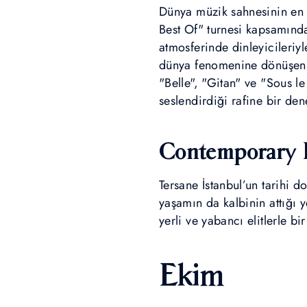
Dünya müzik sahnesinin en e
Best Of" turnesi kapsamınd
atmosferinde dinleyicileri
dünya fenomenine dönüşen ve
"Belle", "Gitan" ve "Sous le
seslendirdiği rafine bir de
Contemporary I
Tersane İstanbul’un tarihi 
yaşamın da kalbinin attığı y
yerli ve yabancı elitlerle bi
Ekim