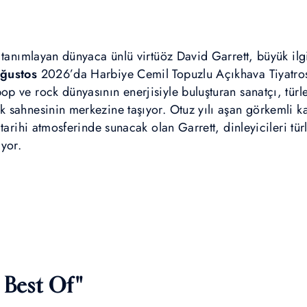
 tanımlayan dünyaca ünlü virtüöz David Garrett, büyük il
ğustos
2026’da Harbiye Cemil Topuzlu Açıkhava Tiyatrosu
 ve rock dünyasının enerjisiyle buluşturan sanatçı, türler
sahnesinin merkezine taşıyor. Otuz yılı aşan görkemli ka
arihi atmosferinde sunacak olan Garrett, dinleyicileri türle
yor.
Best Of"