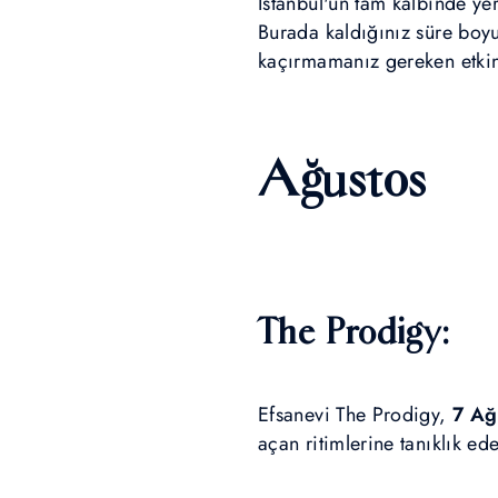
İstanbul'un tam kalbinde ye
Burada kaldığınız süre boyu
kaçırmamanız gereken etkinl
Ağustos
The Prodigy:
Efsanevi The Prodigy,
7 Ağ
açan ritimlerine tanıklık e