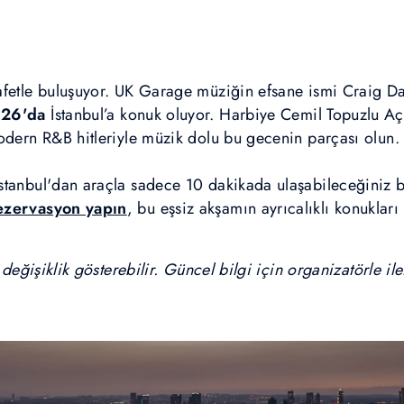
afetle buluşuyor. UK Garage müziğin efsane ismi Craig D
26'da
İstanbul’a konuk oluyor. Harbiye Cemil Topuzlu Aç
odern R&B hitleriyle müzik dolu bu gecenin parçası olun.
tanbul'dan araçla sadece 10 dakikada ulaşabileceğiniz bu 
zervasyon yapın
, bu eşsiz akşamın ayrıcalıklı konukları 
i değişiklik gösterebilir. Güncel bilgi için organizatörle i