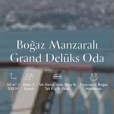
Boğaz Manzaralı
Grand Delüks Oda
50 m² /
Maks 3
Tek Geniş Yatak Veya İki
Panoramik Boğaz
538 ft²
Konuk
Tek Kişilik Yatak
Manzarası