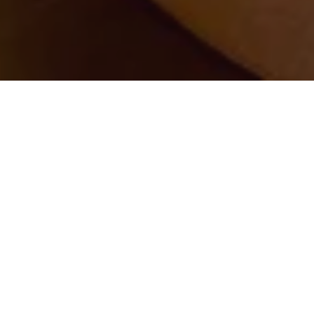
Путешествие в Оазис | 130 минут
Пилинг – Индивидуальный массаж –
Противовозрастная процедура для лица
Почувствуйте, что Вы в Омане, через
аутентичные аравийские практики. Начните
с ароматического пилинга с питательным
маслом и сахаром, после чего Вас ждет
индивидуальный массаж с увлажняющим
бальзамом для тела, богатым аргановым