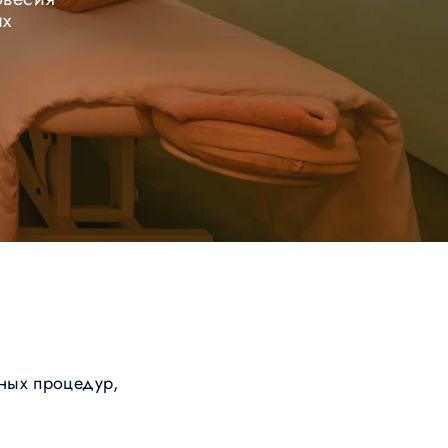
их
ных процедур,