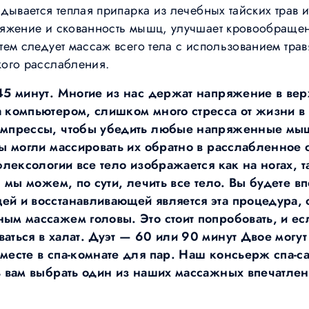
дывается теплая припарка из лечебных тайских трав и
яжение и скованность мышц, улучшает кровообращен
ем следует массаж всего тела с использованием тра
ого расслабления.
45 минут. Многие из нас держат напряжение в вер
 компьютером, слишком много стресса от жизни в
омпрессы, чтобы убедить любые напряженные мы
ы могли массировать их обратно в расслабленное с
флексологии все тело изображается как на ногах, та
, мы можем, по сути, лечить все тело. Вы будете в
й и восстанавливающей является эта процедура, 
м массажем головы. Это стоит попробовать, и есл
аться в халат. Дуэт — 60 или 90 минут Двое могут
месте в спа-комнате для пар. Наш консьерж спа-с
ь вам выбрать один из наших массажных впечатлен