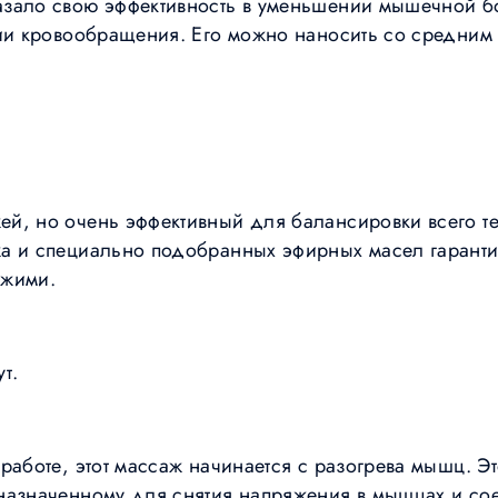
зало свою эффективность в уменьшении мышечной б
ции кровообращения. Его можно наносить со средни
й, но очень эффективный для балансировки всего те
а и специально подобранных эфирных масел гарантиру
ежими.
т.
работе, этот массаж начинается с разогрева мышц. Это
назначенному для снятия напряжения в мышцах и сое