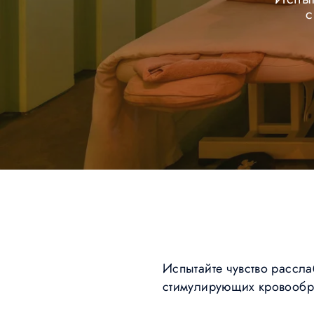
с
Испытайте чувство рассл
стимулирующих кровооб