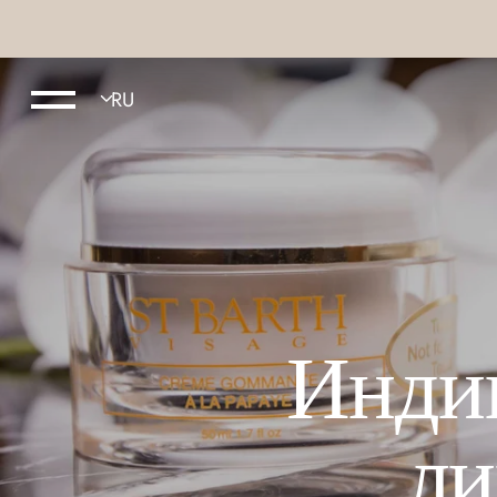
Индив
ли